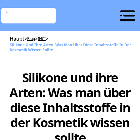
Haupt
>
>
>
Blog
INCI
Silikone Und Ihre Arten: Was Man Über Diese Inhaltsstoffe In Der
Kosmetik Wissen Sollte
Silikone und ihre
Arten: Was man über
diese Inhaltsstoffe in
der Kosmetik wissen
sollte