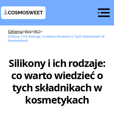
Główna
>
>
>
Blog
INCI
Silikony I Ich Rodzaje: Co Warto Wiedzieć O Tych Składnikach W
Kosmetykach
Silikony i ich rodzaje:
co warto wiedzieć o
tych składnikach w
kosmetykach