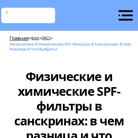
Главная
>
>
>
Блог
INCI
Физические И Химические SPF-Фильтры В Санскринах: В Чем
Разница И Что Выбрать?
Физические и
химические SPF-
фильтры в
санскринах: в чем
разница и что