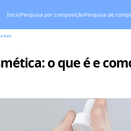
Início
Pesquisa por composição
Pesquisa de comp
 A Pele
mética: o que é e como