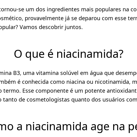
ornou-se um dos ingredientes mais populares na cosm
smético, provavelmente já se deparou com esse termo
popular? Vamos descobrir juntos.
O que é niacinamida?
amina B3, uma vitamina solúvel em água que desem
mbém é conhecida como niacina ou nicotinamida, m
termo. Esse componente é um potente antioxidante
ito tanto de cosmetologistas quanto dos usuários co
o a niacinamida age na p