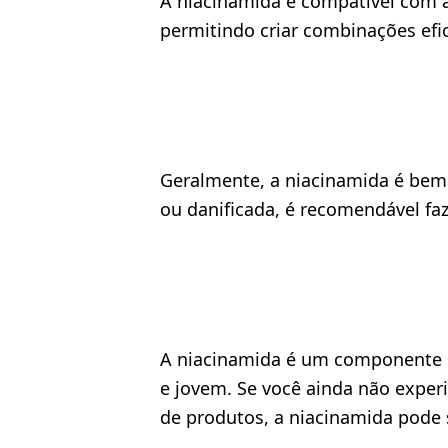
A niacinamida é compatível com a 
permitindo criar combinações efic
Geralmente, a niacinamida é bem 
ou danificada, é recomendável fa
A niacinamida é um componente mu
e jovem. Se você ainda não exper
de produtos, a niacinamida pode s