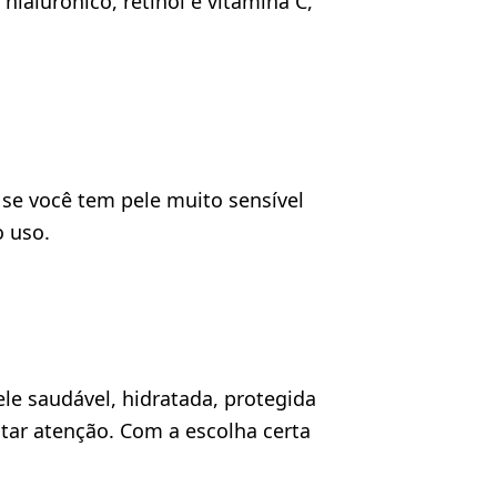
ialurônico, retinol e vitamina C,
 se você tem pele muito sensível
o uso.
e saudável, hidratada, protegida
tar atenção. Com a escolha certa