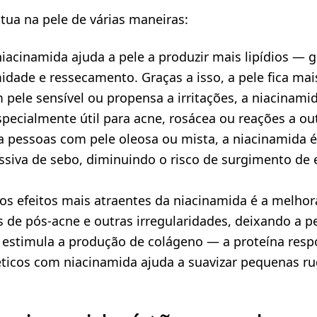
tua na pele de várias maneiras:
 niacinamida ajuda a pele a produzir mais lipídios —
idade e ressecamento. Graças a isso, a pele fica mais
 pele sensível ou propensa a irritações, a niacinami
 especialmente útil para acne, rosácea ou reações a o
a pessoas com pele oleosa ou mista, a niacinamida é
essiva de sebo, diminuindo o risco de surgimento de
s efeitos mais atraentes da niacinamida é a melhora
 de pós-acne e outras irregularidades, deixando a p
a estimula a produção de colágeno — a proteína resp
ticos com niacinamida ajuda a suavizar pequenas rug