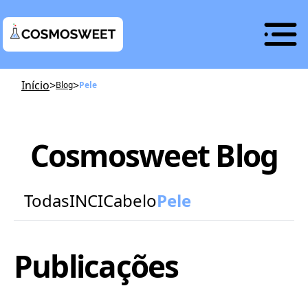
Início
>
>
Blog
Pele
Cosmosweet Blog
Todas
INCI
Cabelo
Pele
Publicações